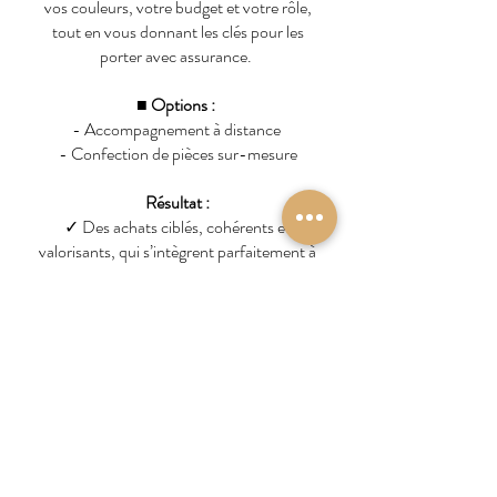
vos couleurs, votre budget et votre rôle,
tout en vous donnant les clés pour les
porter avec assurance.
■ Options :
- Accompagnement à distance
- Confection de pièces sur-mesure
Résultat :
✓
Des achats ciblés, cohérents et
valorisants, qui s’intègrent parfaitement à
votre stratégie d’image.
✓
Gain en confiance et fluidité dans vos
choix vestimentaires.
SESSION 6 – Bilan & Suivi ponctuel
Objectif :
Bilan des résultats atteints et
élaboration d’un plan d’action à 6 mois
pour pérenniser les effets de
l’accompagnement et accompagner