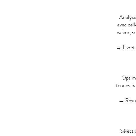
Analyse
avec cel
valeur, s
→ Livret 
Optimi
tenues ha
→ Résult
Sélecti