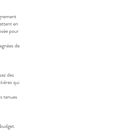
ignement
ettent en
ensée pour
pagnées de
sez des
tières qui
os tenues
 budget.