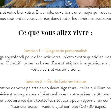
mpagnement sur-mesure pour valoriser votre image, en phase 
s et votre bien-être. Ensemble, co-créons une image qui vous r
ous soutient et vous valorise, dans toutes les sphères de votre vi
Ce que vous allez vivre :
Session 1 – Diagnostic personnalisé
e approfondi pour découvrir votre univers : votre quotidien, vos 
ns. Objectif : poser les bases d’une stratégie d’image unique, al
vos valeurs et vos ambitions.
Session 2 – Étude Colorimétrique
cation de votre palette de couleurs signature : celles qui illumin
 révèlent votre personnalité et renforcent votre présence. Apprene
rer avec aisance dans toutes les situations pour rayonner en conf
→ Nuancier tissus + guide digital complet (60-80 pages)