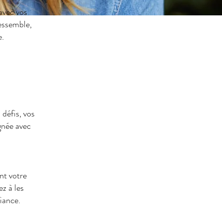
avec vos
essemble,
e.
défis, vos
ignée avec
ent votre
z à les
iance.