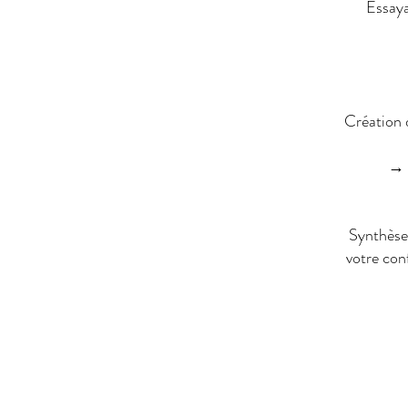
Essaya
Création d
→ O
Synthèse 
votre conf