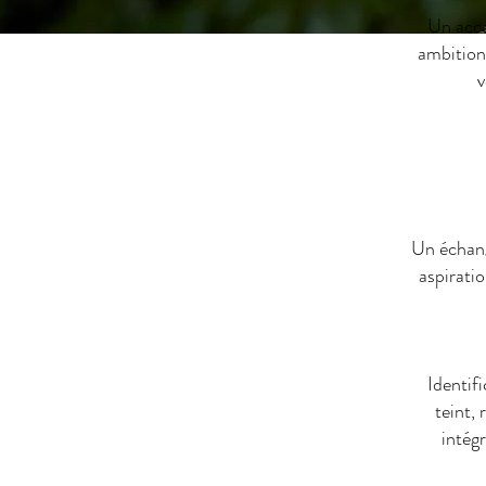
Un acco
ambition
v
Un échang
aspiratio
Identifi
teint,
intég