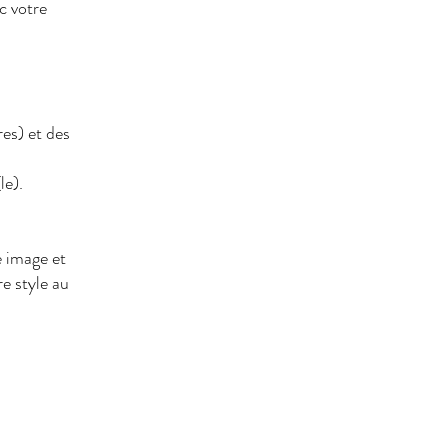
c votre
res) et des
le).
e image et
re style au